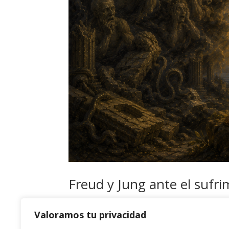
Freud y Jung ante el suf
por
admin
|
May 26, 2026
|
Uncategorized
Valoramos tu privacidad
Por Miguel Morate Introducción La comprensió