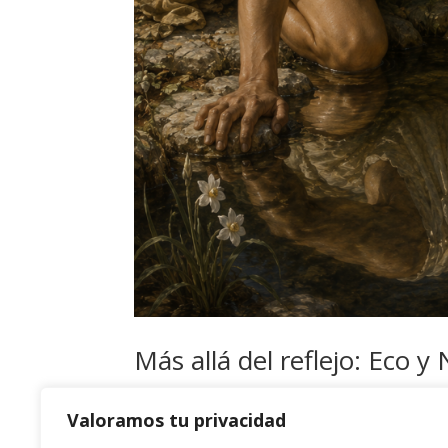
Más allá del reflejo: Eco y
por
admin
|
May 21, 2026
|
Uncategorized
Valoramos tu privacidad
Por Miguel Morate Introducción El mito de Eco y 