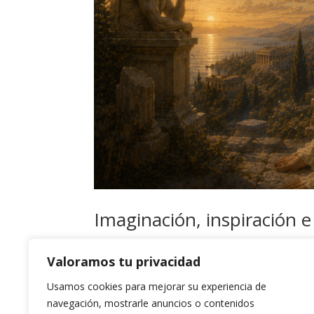
Imaginación, inspiración e 
por
admin
|
May 22, 2026
|
Uncategorized
Valoramos tu privacidad
Por Juan Ruiz Naupari y Miguel Morate Este artícu
Usamos cookies para mejorar su experiencia de
experiencia transpersonal y el proceso de indivi
navegación, mostrarle anuncios o contenidos
como el uso de plantas...