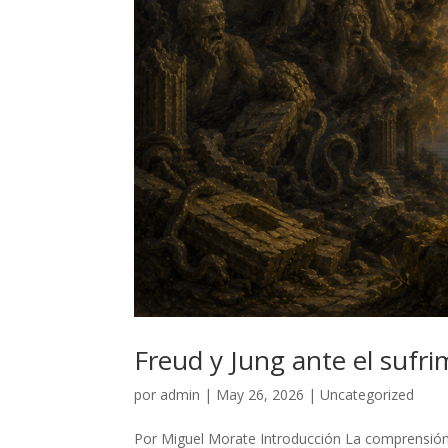
Freud y Jung ante el suf
por
admin
|
May 26, 2026
|
Uncategorized
Por Miguel Morate Introducción La comprensió