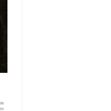
ede
ión